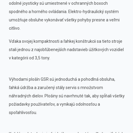
odolné joysticky sú umiestnené v ochranných boxoch
spodného a horného ovládania. Elektro-hydraulický systém
umožňuje obsluhe vykonávať všetky pohyby presne a veľmi
citlivo.
Vďaka svojej kompaktnosti a ľahkej konštrukcii sa tieto stroje
stali jednou z najobľúbenejších nadstavieb úžitkových vozidiel
v kategórii od 3,5 tony.
Výhodami plošín GSR sú jednoduchá a pohodlná obsluha,
ľahká údržba a zaručený stály servis s množstvom
náhradných dielov. Plošiny sú navrhnuté tak, aby spĺňali všetky
požiadavky používateľov, a vynikajú odolnosťou a
spoľahlivosťou.