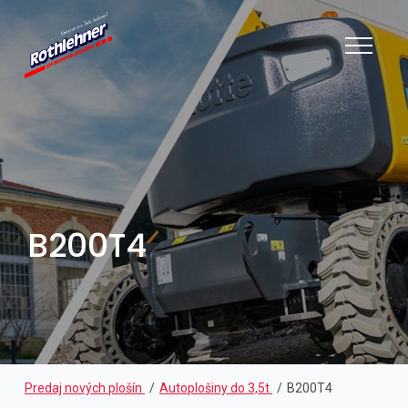
B200T4
Predaj nových plošín
Autoplošiny do 3,5t
B200T4