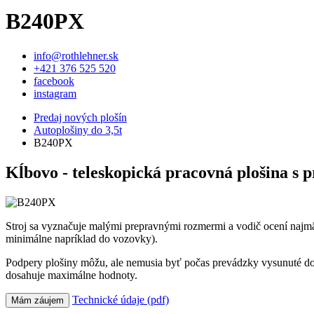
B240PX
info@rothlehner.sk
+421 376 525 520
facebook
instagram
Predaj nových plošín
Autoplošiny do 3,5t
B240PX
Kĺbovo - teleskopická pracovná plošina s 
Stroj sa vyznačuje malými prepravnými rozmermi a vodič ocení najm
minimálne napríklad do vozovky).
Podpery plošiny môžu, ale nemusia byť počas prevádzky vysunuté do
dosahuje maximálne hodnoty.
Technické údaje (pdf)
Mám záujem