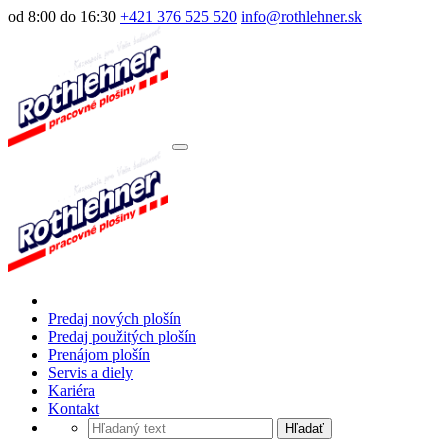
od 8:00 do 16:30
+421 376 525 520
info@rothlehner.sk
Predaj nových plošín
Predaj použitých plošín
Prenájom plošín
Servis a diely
Kariéra
Kontakt
Hľadať