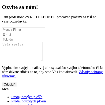
Ozvite sa nám!
Tím profesionálov ROTHLEHNER pracovné plošiny sa teší na
vaše požiadavky.
Vyplnením svojej e-mailovej adresy a/alebo svojho telefónneho čísla
nám dávate súhlas na to, aby sme Vás kontaktovali.
Zásady ochrany
súkromia.
Odoslať
Menu
Predaj nových plošín
Predaj použitých plošín