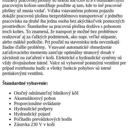
rozmery pracovnej plošiny so šírkou iba 0,89 m a s odnímateľným
pracovným košom umožňuje použitie aj tam, kde to iné pracovné
plošiny už musia vzdať. Vďaka vstavanému pohonu pojazdu
dokáže pracovnú plošinu bezproblémovo transportovať z jedného
pracoviska na druhé iba jedna osoba bez akýchkoľvek pomocných
prostriedkov. Štandardne sa pracovná plošina dodáva s pohonom
troch kolies. To znamená, že transport je možné bez problémov
realizovať aj za ťažkých podmienok, ako napr. veľké stúpanie,
alebo mäkké podložie. Pri použití na stavenisku teda nevznikajú
žiadne ďalšie problémy. Vstavané automatické obmedzenie
zaťažovacieho momentu zaisťuje optimálny stranový dosah v
závislosti na zaťažení v koši. Elektrické a hydraulické systémy sú
vždy dvojnásobne istené. Valce sú vybavené poistnými ventilmi pre
prípad roztrhnutia hadíc a všetky funkcie pohybov sú istené
pretlakovými ventilmi.
Štandardné vybavenie:
Otočný odnímateľný hliníkový kôš
Akumulátorový pohon
Proporcionálne ovládanie
Hydraulické podpery
Hydraulický pojazd
Počítadlo prevádzkových hodín
Zásuvka 230 V v koši