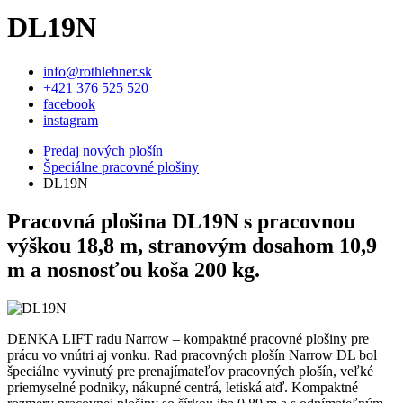
DL19N
info@rothlehner.sk
+421 376 525 520
facebook
instagram
Predaj nových plošín
Špeciálne pracovné plošiny
DL19N
Pracovná plošina DL19N s pracovnou
výškou 18,8 m, stranovým dosahom 10,9
m a nosnosťou koša 200 kg.
DENKA LIFT radu Narrow – kompaktné pracovné plošiny pre
prácu vo vnútri aj vonku. Rad pracovných plošín Narrow DL bol
špeciálne vyvinutý pre prenajímateľov pracovných plošín, veľké
priemyselné podniky, nákupné centrá, letiská atď. Kompaktné