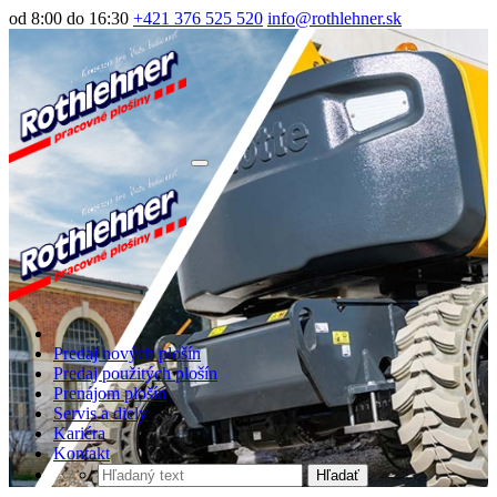
od 8:00 do 16:30
+421 376 525 520
info@rothlehner.sk
Predaj nových plošín
Predaj použitých plošín
Prenájom plošín
Servis a diely
Kariéra
Kontakt
Hľadať