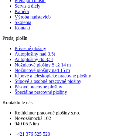
Prenájom plošín
Servis a diely
Kariéra
Výroba nadstavieb
Školenia
Kontakt
Predaj plošín
Prívesné plošiny
Autoplošiny nad 3,5t
Autoplošiny do 3,5t
Nožnicové plošiny 5 až 14 m
Nožnicové plošiny nad 15 m
Kĺbové a teleskopické pracovné plošiny
Stĺpové a osobné pracovné plošiny
Pásové pracovné plošiny
Špeciálne pracovné plošiny
Kontaktujte nás
Rothlehner pracovné plošiny s.r.o.
Novozámocká 102
949 05 Nitra
+421 376 525 520