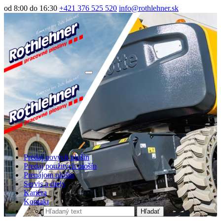
od 8:00 do 16:30
+421 376 525 520
info@rothlehner.sk
Predaj nových plošín
Predaj použitých plošín
Prenájom plošín
Servis a diely
Kariéra
Kontakt
Hľadať