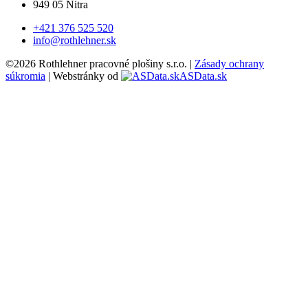
949 05 Nitra
+421 376 525 520
info@rothlehner.sk
©2026 Rothlehner pracovné plošiny s.r.o. |
Zásady ochrany
súkromia
| Webstránky od
ASData.sk