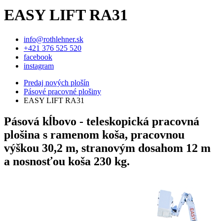
EASY LIFT RA31
info@rothlehner.sk
+421 376 525 520
facebook
instagram
Predaj nových plošín
Pásové pracovné plošiny
EASY LIFT RA31
Pásová kĺbovo - teleskopická pracovná
plošina s ramenom koša, pracovnou
výškou 30,2 m, stranovým dosahom 12 m
a nosnosťou koša 230 kg.