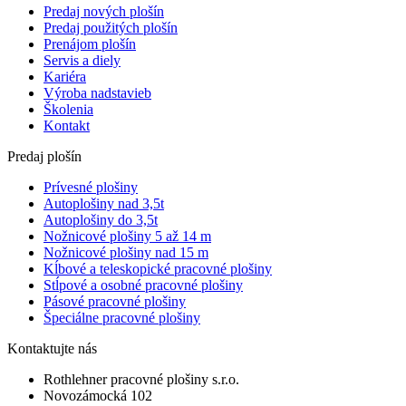
Predaj nových plošín
Predaj použitých plošín
Prenájom plošín
Servis a diely
Kariéra
Výroba nadstavieb
Školenia
Kontakt
Predaj plošín
Prívesné plošiny
Autoplošiny nad 3,5t
Autoplošiny do 3,5t
Nožnicové plošiny 5 až 14 m
Nožnicové plošiny nad 15 m
Kĺbové a teleskopické pracovné plošiny
Stĺpové a osobné pracovné plošiny
Pásové pracovné plošiny
Špeciálne pracovné plošiny
Kontaktujte nás
Rothlehner pracovné plošiny s.r.o.
Novozámocká 102