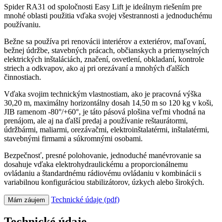
Spider RA31 od spoločnosti Easy Lift je ideálnym riešením pre
mnohé oblasti použitia vďaka svojej všestrannosti a jednoduchému
používaniu.
Bežne sa používa pri renovácii interiérov a exteriérov, maľovaní,
bežnej údržbe, stavebných prácach, občianskych a priemyselných
elektrických inštaláciách, značení, osvetlení, obkladaní, kontrole
striech a odkvapov, ako aj pri orezávaní a mnohých ďalších
činnostiach.
Vďaka svojim technickým vlastnostiam, ako je pracovná výška
30,20 m, maximálny horizontálny dosah 14,50 m so 120 kg v koši,
JIB ramenom -80°/+60°, je táto pásová plošina veľmi vhodná na
prenájom, ale aj na ďalší predaj a používanie reštaurátormi,
údržbármi, maliarmi, orezávačmi, elektroinštalatérmi, inštalatérmi,
stavebnými firmami a súkromnými osobami.
Bezpečnosť, presné polohovanie, jednoduché manévrovanie sa
dosahuje vďaka elektrohydraulickému a proporcionálnemu
ovládaniu a štandardnému rádiovému ovládaniu v kombinácii s
variabilnou konfiguráciou stabilizátorov, úzkych alebo širokých.
Technické údaje (pdf)
Mám záujem
Technické údaje