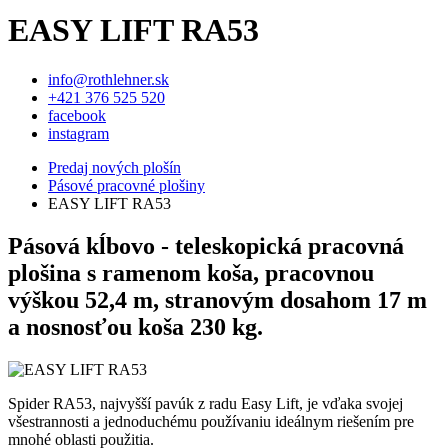
EASY LIFT RA53
info@rothlehner.sk
+421 376 525 520
facebook
instagram
Predaj nových plošín
Pásové pracovné plošiny
EASY LIFT RA53
Pásová kĺbovo - teleskopická pracovná
plošina s ramenom koša, pracovnou
výškou 52,4 m, stranovým dosahom 17 m
a nosnosťou koša 230 kg.
Spider RA53, najvyšší pavúk z radu Easy Lift, je vďaka svojej
všestrannosti a jednoduchému používaniu ideálnym riešením pre
mnohé oblasti použitia.