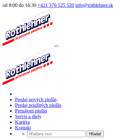
od 8:00 do 16:30
+421 376 525 520
info@rothlehner.sk
Predaj nových plošín
Predaj použitých plošín
Prenájom plošín
Servis a diely
Kariéra
Kontakt
Hľadať