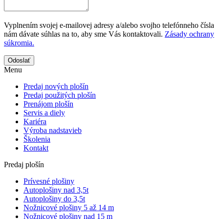
Vyplnením svojej e-mailovej adresy a/alebo svojho telefónneho čísla
nám dávate súhlas na to, aby sme Vás kontaktovali.
Zásady ochrany
súkromia.
Odoslať
Menu
Predaj nových plošín
Predaj použitých plošín
Prenájom plošín
Servis a diely
Kariéra
Výroba nadstavieb
Školenia
Kontakt
Predaj plošín
Prívesné plošiny
Autoplošiny nad 3,5t
Autoplošiny do 3,5t
Nožnicové plošiny 5 až 14 m
Nožnicové plošiny nad 15 m