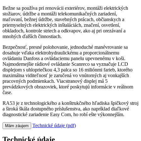
Bežne sa používa pri renovácii exteriérov, montáži elektrických
stožiarov, údržbe a montáži telekomunikačných zariadení,
maľovaní, bežnej údržbe, stavebných prácach, občianskych a
priemyselných elektrických inštaláciách, značení, osvetlení,
obkladoch, kontrole striech a odkvapov, ako aj pri orezávaní a
mnohých ďalších činnostiach.
Bezpečnosť, presné polohovanie, jednoduché manévrovanie sa
dosahuje vďaka elektrohydraulickému a proporcionálnemu
ovládaniu Danfoss a ovládaciemu panelu upevnenému v koši.
Najmodernejšie rádiové ovládanie Scanreco sa vyznačuje LCD
displejom s uhlopriečkou 4,3 palca so 16 miliónmi farieb, ktorého
maximálna viditeľnosť je zaručená vo vnútorných aj vonkajších
pracovných podmienkach. Viacstranový displej má 5
prevádzkových obrazoviek, ktoré poskytujú informácie v reálnom
čase.
RA53 je z technologického a konštrukčného hľadiska špičkový stroj
a široká škála dostupného príslušenstva, ako napríklad diaľkové
diagnostické zariadenie Easy Com, ho robí ešte výkonnejším.
Technické údaje (pdf)
Mám záujem
Technické údaje