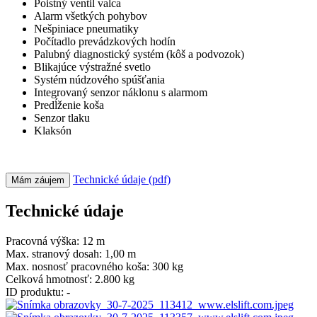
Poistný ventil valca
Alarm všetkých pohybov
Nešpiniace pneumatiky
Počítadlo prevádzkových hodín
Palubný diagnostický systém (kôš a podvozok)
Blikajúce výstražné svetlo
Systém núdzového spúšťania
Integrovaný senzor náklonu s alarmom
Predĺženie koša
Senzor tlaku
Klaksón
Technické údaje (pdf)
Mám záujem
Technické údaje
Pracovná výška:
12 m
Max. stranový dosah:
1,00 m
Max. nosnosť pracovného koša:
300 kg
Celková hmotnosť:
2.800 kg
ID produktu:
-