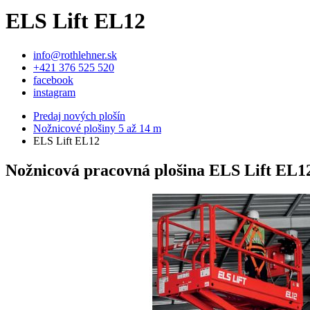
ELS Lift EL12
info@rothlehner.sk
+421 376 525 520
facebook
instagram
Predaj nových plošín
Nožnicové plošiny 5 až 14 m
ELS Lift EL12
Nožnicová pracovná plošina ELS Lift EL1