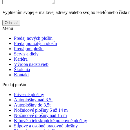
Vyplnením svojej e-mailovej adresy a/alebo svojho telefónneho čísla 
Odoslať
Menu
Predaj nových plošín
Predaj použitých plošín
Prenájom plošín
Servis a diely
Kariéra
Výroba nadstavieb
Školenia
Kontakt
Predaj plošín
Prívesné plošiny
Autoplošiny nad 3,5t
Autoplošiny do 3,5t
Nožnicové plošiny 5 až 14 m
Nožnicové plošiny nad 15 m
Kĺbové a teleskopické pracovné plošiny
Stĺpové a osobné pracovné plošiny