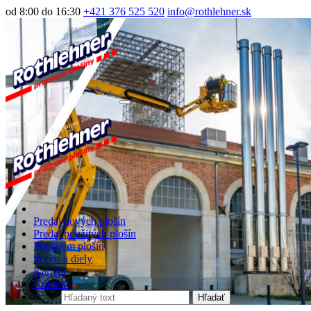
od 8:00 do 16:30
+421 376 525 520
info@rothlehner.sk
Predaj nových plošín
Predaj použitých plošín
Prenájom plošín
Servis a diely
Kariéra
Kontakt
Hľadať