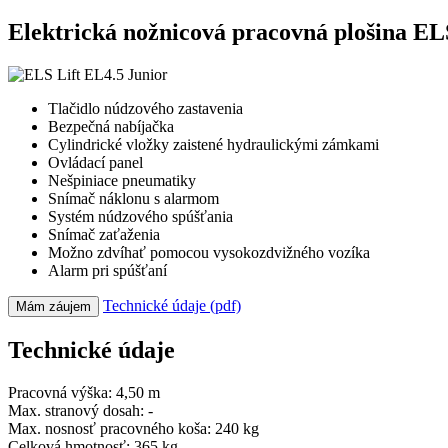
Elektrická nožnicová pracovná plošina ELS
Tlačidlo núdzového zastavenia
Bezpečná nabíjačka
Cylindrické vložky zaistené hydraulickými zámkami
Ovládací panel
Nešpiniace pneumatiky
Snímač náklonu s alarmom
Systém núdzového spúšťania
Snímač zaťaženia
Možno zdvíhať pomocou vysokozdvižného vozíka
Alarm pri spúšťaní
Technické údaje (pdf)
Mám záujem
Technické údaje
Pracovná výška:
4,50 m
Max. stranový dosah:
-
Max. nosnosť pracovného koša:
240 kg
Celková hmotnosť:
365 kg