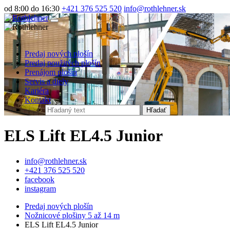
od 8:00 do 16:30
+421 376 525 520
info@rothlehner.sk
Predaj nových plošín
Predaj použitých plošín
Prenájom plošín
Servis a diely
Kariéra
Kontakt
Hľadať
ELS Lift EL4.5 Junior
info@rothlehner.sk
+421 376 525 520
facebook
instagram
Predaj nových plošín
Nožnicové plošiny 5 až 14 m
ELS Lift EL4.5 Junior