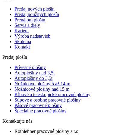
Predaj nových plošín
Predaj použitých plošín
Prenájom plošín
Servis a diely
Kariéra
Výroba nadstavieb
Školenia
Kontakt
Predaj plošín
Prívesné plošiny
Autoplošiny nad 3,5t
Autoplošiny do 3,5t
Nožnicové plošiny 5 až 14 m
Nožnicové plošiny nad 15 m
Kĺbové a teleskopické pracovné plošiny
Stĺpové a osobné pracovné plošiny
Pásové pracovné plošiny
Špeciálne pracovné plošiny
Kontaktujte nás
Rothlehner pracovné plošiny s.r.o.