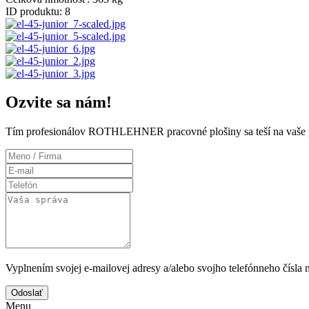
ID produktu:
8
Ozvite sa nám!
Tím profesionálov ROTHLEHNER pracovné plošiny sa teší na vaše 
Vyplnením svojej e-mailovej adresy a/alebo svojho telefónneho čísla 
Odoslať
Menu