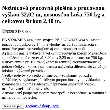
Nožnicová pracovná plošina s pracovnou
výškou 32,02 m, nosnosťou koša 750 kg a
celkovou šírkou 2,40 m.
PB S320-24ES 4x4 je pri svojich PB S320-24ES 4x4 s úžasnou
pracovnou výškou 32,14 m je vhodný na údržbu, inštaláciu a
montážne práce vo vonkajšom aj vnútornom prostredí.
Aj táto plošina je vybavená veľkým pracovným košom Mega-Deck
s predĺžením má rozmer až 8,40 m x 2,25 m a nosnosťou 750 kg.
Nulové emisie pri 100 % výkone: bezemisný elektrohydraulický
pohon všetkých kolies a štandardná uzávierka diferenciálu zaručujú
odolnú a výkonnú prevádzku.
Všetky pohyby vo všetkých smeroch (zdvíhanie, pojazd a
spúšťanie) sa vykonávajú citlivým proporcionálnym ovládaním a v
kombinácii s dvoma riadenými nápravami umožňujú vysokú
manévrovateľnosť na stavenisku.
Automatický podperný systém zabezpečuje bezpečnosť a stabilitu aj
na nerovnom povrchu.
Technické údaje (pdf)
Mám záujem