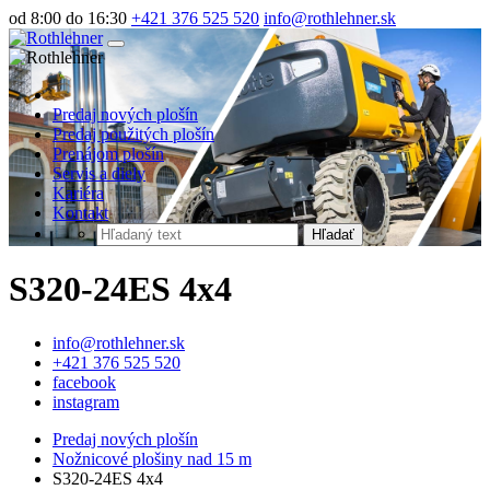
od 8:00 do 16:30
+421 376 525 520
info@rothlehner.sk
Predaj nových plošín
Predaj použitých plošín
Prenájom plošín
Servis a diely
Kariéra
Kontakt
Hľadať
S320-24ES 4x4
info@rothlehner.sk
+421 376 525 520
facebook
instagram
Predaj nových plošín
Nožnicové plošiny nad 15 m
S320-24ES 4x4