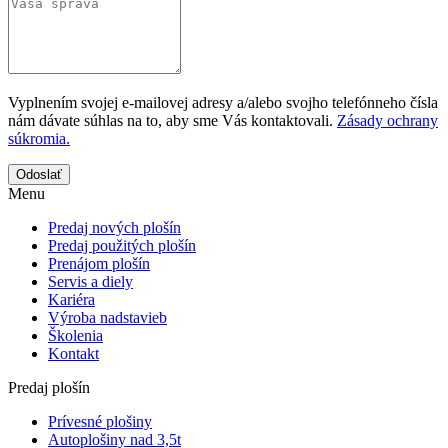
Vyplnením svojej e-mailovej adresy a/alebo svojho telefónneho čísla
nám dávate súhlas na to, aby sme Vás kontaktovali.
Zásady ochrany
súkromia.
Odoslať
Menu
Predaj nových plošín
Predaj použitých plošín
Prenájom plošín
Servis a diely
Kariéra
Výroba nadstavieb
Školenia
Kontakt
Predaj plošín
Prívesné plošiny
Autoplošiny nad 3,5t